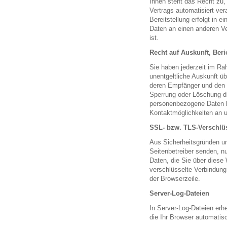
Ihnen steht das Recht zu, 
Vertrags automatisiert ver
Bereitstellung erfolgt in 
Daten an einen anderen Ve
ist.
Recht auf Auskunft, Ber
Sie haben jederzeit im R
unentgeltliche Auskunft ü
deren Empfänger und den Z
Sperrung oder Löschung d
personenbezogene Daten k
Kontaktmöglichkeiten an 
SSL- bzw. TLS-Verschlü
Aus Sicherheitsgründen un
Seitenbetreiber senden, n
Daten, die Sie über diese 
verschlüsselte Verbindung
der Browserzeile.
Server-Log-Dateien
In Server-Log-Dateien erh
die Ihr Browser automatisc