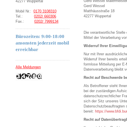
Gerd Wessel Malermeiste
42277 Wuppertal
Gerd Wessel
Matthäusstraße 18
Mobil Nr.:
0170 3108310
42277
Wuppertal
Tel.:
0202/ 660306
Fax.:
0202/ 7999134
Die verantwortliche Stell
Bürozeiten: 9:00-18:00
Mittel der Verarbeitung v
ansonsten jederzeit mobil
Widerruf Ihrer Einwillig
erreichbar
Nur mit Ihrer ausdrücklich
Widerruf Ihrer bereits erte
formlose Mitteilung per E-
Alle Meldungen
Datenverarbeitung bleibt 
Recht auf Beschwerde be
Als Betroffener steht Ihn
bei der zuständigen Aufsi
datenschutzrechtlicher Fr
sich der Sitz unseres Unte
Datenschutzbeauftragten 
bereit:
https://www.bfdi.bu
Recht auf Datenübertragb