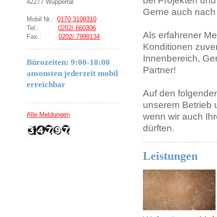
bei Projekten und
42277 Wuppertal
Gerne auch nach
Mobil Nr.:
0170 3108310
Tel.:
0202/ 660306
Als erfahrener Mei
Fax.:
0202/ 7999134
Konditionen zuver
Innenbereich, Ger
Bürozeiten: 9:00-18:00
Partner!
ansonsten jederzeit mobil
erreichbar
Auf den folgenden
unserem Betrieb 
Alle Meldungen
wenn wir auch Ih
dürften.
Leistungen